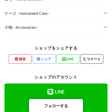
ヴァイオリン弓
ケース - Instrument Case -
ヴィオラ弓
小物 - Accessories -
チェロ弓
あご当てカバー
ショップをシェアする
コントラバス弓
保存
シェア
LINE
ツイート
ショップのアカウント
LINE
フォローする
チェロ用小物