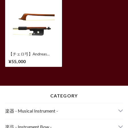
【チェロ弓】Andreas
Eastman BC80 / Made in
¥55,000
China
CATEGORY
楽器 - Musical Instrument -
ヴァイオリン
楽弓 - Instrument Bow -