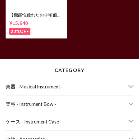
【機能性優れたお手頃価
格】Eastman ヴァイオリ
¥15,840
ンケース プロテージ（ブラ
ック）
20%OFF
CATEGORY
楽器 - Musical Instrument -
ヴァイオリン
楽弓 - Instrument Bow -
ヴァイオリン弓
ケース - Instrument Case -
ヴィオラ弓
小物 - Accessories -