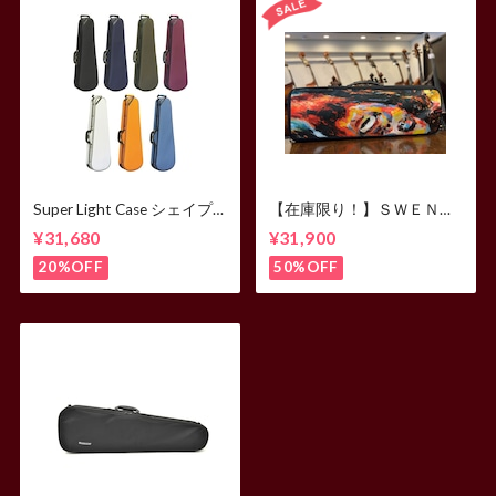
Super Light Case シェイプ
【在庫限り！】ＳＷＥＮＫ
ト ヴァイオリンケース
ヴァイオリンケース
¥31,680
¥31,900
<Marley> ※付属ストラップ
は純正ではありません
20%OFF
50%OFF
（EASTMANケース用とな
ります）