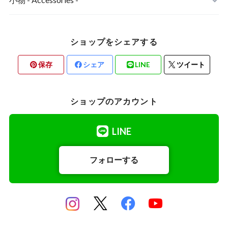
チェロ弓
あご当てカバー
ショップをシェアする
コントラバス弓
保存
シェア
LINE
ツイート
ショップのアカウント
LINE
フォローする
チェロ用小物